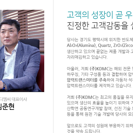
고객의 성장이 곧 
진정한 고객감동을 
당사는 경기도 평택시에 위치한 반도체 
Al
O
(Alumina), Quartz, ZrO
(Zirc
2
3
2
생산하고 있으며 끝없는 제품 개발과 
자리매김하고 있습니다.
아울러, 저희
(주)KDMC
는 해외 전문 업
하우징, 기타 구성품 등과 결합하여
압력트랜스미터를 주축
하여 자동차·석
압력트랜스미터를 제작하고 있습니다.
저희
(주)KDMC
는 최고의 품질을 유
이디엠씨 대표이사
있으며 생산의 효율을 높이기 위하여 
김준현
산학연 공동연구개발 참여, 선진 기술 
등을 통해 원천 기술 개발에 당사의 모
앞으로도 고객의 성원에 부응하기 위하
것을 약속 드립니다.