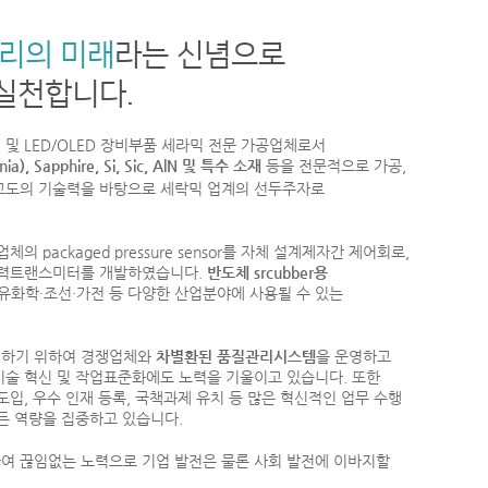
우리의 미래
라는 신념으로
실천합니다.
및 LED/OLED 장비부품 세라믹 전문 가공업체로서
onia), Sapphire, Si, Sic, AlN 및 특수 소재
등을 전문적으로 가공,
고도의 기술력을 바탕으로 세락믹 업계의 선두주자로
체의 packaged pressure sensor를 자체 설계제자간 제어회로,
 압력트랜스미터를 개발하였습니다.
반도체 srcubber용
유화학·조선·가전 등 다양한 산업분야에 사용될 수 있는
지하기 위하여 경쟁업체와
차별환된 품질관리시스템
을 운영하고
기술 혁신 및 작업표준화에도 노력을 기울이고 있습니다. 또한
도입, 우수 인재 등록, 국책과제 유치 등 많은 혁신적인 업무 수행
든 역량을 집중하고 있습니다.
여 끊임없는 노력으로 기업 발전은 물론 사회 발전에 이바지할